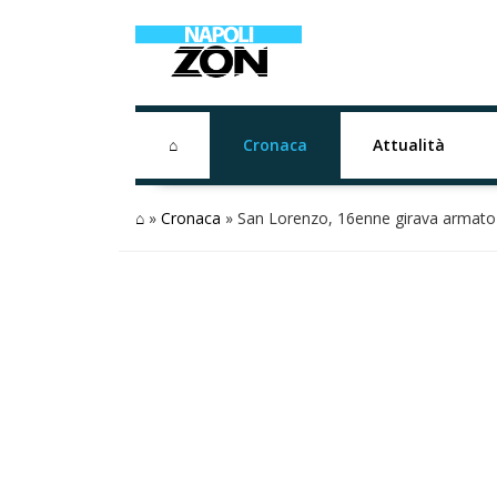
⌂
Cronaca
Attualità
⌂
»
Cronaca
»
San Lorenzo, 16enne girava armato 