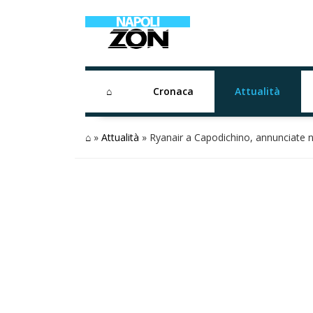
⌂
Cronaca
Attualità
⌂
»
Attualità
»
Ryanair a Capodichino, annunciate 