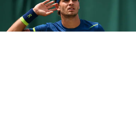
TENNIS
Cobolli sconfitto da Tiafoe, ATP
Halle 2026
15 giu 2026 di Annamaria Minichino