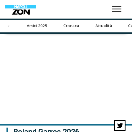
⌂
Amici 2025
Cronaca
Attualità
C
Roland Garros 2026