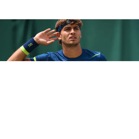
TENNIS
Cobolli sconfitto da Tiafoe, ATP
Halle 2026
15 giu 2026 di Annamaria Minichino