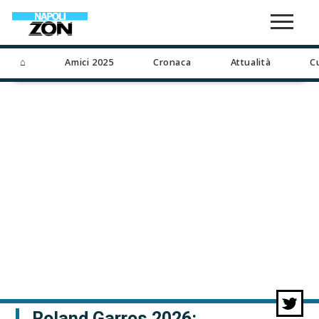
⌂
Amici 2025
Cronaca
Attualità
C
Roland Garros 2026: