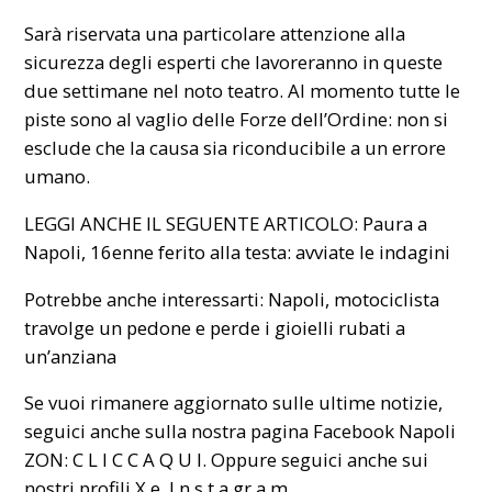
Sarà riservata una particolare attenzione alla
sicurezza degli esperti che lavoreranno in queste
due settimane nel noto teatro. Al momento tutte le
piste sono al vaglio delle Forze dell’Ordine: non si
esclude che la causa sia riconducibile a un errore
umano.
LEGGI ANCHE IL SEGUENTE ARTICOLO:
Paura a
Napoli, 16enne ferito alla testa: avviate le indagini
Potrebbe anche interessarti:
Napoli, motociclista
travolge un pedone e perde i gioielli rubati a
un’anziana
Se vuoi rimanere aggiornato sulle ultime notizie,
seguici anche sulla nostra pagina Facebook Napoli
ZON:
C L I C C A Q U I
. Oppure seguici anche sui
nostri profili
X
e
I n s t a gr a m
.