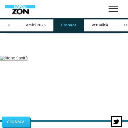
⌂
Amici 2025
Cronaca
Attualità
Cu
CRONACA