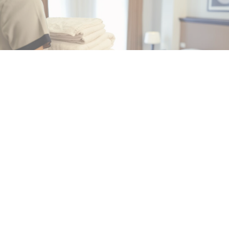
CRONACA
Tentata truffa in hotel a
Sorrento: si finge addetto alle
pulizie
8 ago 2026 di Arianna Esposito