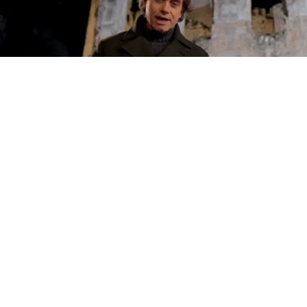
CULTURA
Rai 1, Alberto Angela come Fabio
Fazio: stasera intervisterà due
grandi star internazionali
12 lug 2026 di Giuseppe Meccariello