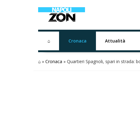
⌂
Cronaca
Attualità
⌂
»
Cronaca
»
Quartieri Spagnoli, spari in strada: bo