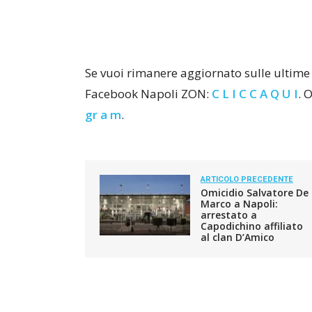
Se vuoi rimanere aggiornato sulle ultime 
Facebook Napoli ZON:
C L I C C A Q U I
. 
gr a m
.
ARTICOLO PRECEDENTE
Omicidio Salvatore De
Marco a Napoli:
arrestato a
Capodichino affiliato
al clan D’Amico