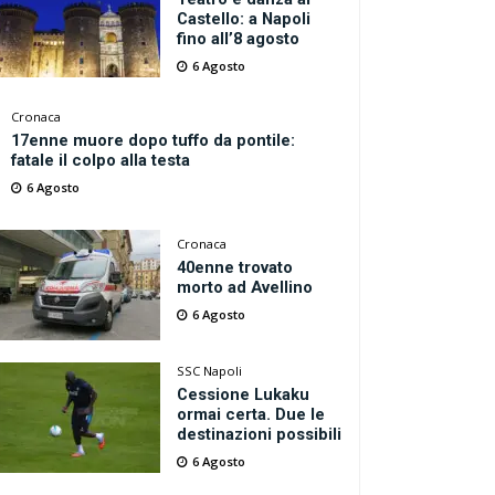
Castello: a Napoli
fino all’8 agosto
6 Agosto
Cronaca
17enne muore dopo tuffo da pontile:
fatale il colpo alla testa
6 Agosto
Cronaca
40enne trovato
morto ad Avellino
6 Agosto
SSC Napoli
Cessione Lukaku
ormai certa. Due le
destinazioni possibili
6 Agosto