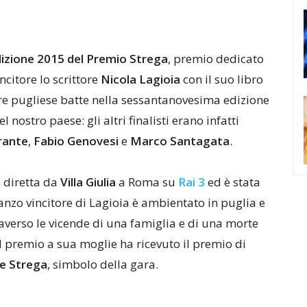
izione 2015 del Premio Strega
, premio dedicato
ncitore lo scrittore
Nicola Lagioia
con il suo libro
tore pugliese batte nella sessantanovesima edizione
nostro paese: gli altri finalisti erano infatti
rante
,
Fabio Genovesi
e
Marco Santagata
.
n diretta da
Villa Giulia
a Roma su
Rai 3
ed è stata
manzo vincitore di Lagioia è ambientato in puglia e
averso le vicende di una famiglia e di una morte
l premio a sua moglie ha ricevuto il premio di
re Strega
, simbolo della gara.