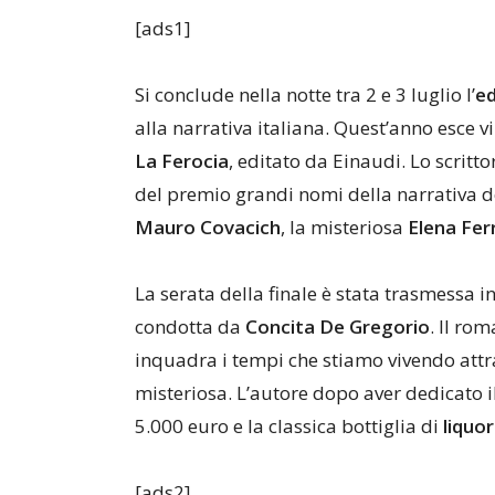
[ads1]
Si conclude nella notte tra 2 e 3 luglio l’
ed
alla narrativa italiana. Quest’anno esce vi
La Ferocia
, editato da Einaudi. Lo scrit
del premio grandi nomi della narrativa del 
Mauro Covacich
, la misteriosa
Elena Fer
La serata della finale è stata trasmessa i
condotta da
Concita De Gregorio
. Il ro
inquadra i tempi che stiamo vivendo attr
misteriosa. L’autore dopo aver dedicato i
5.000 euro e la classica bottiglia di
liquo
[ads2]