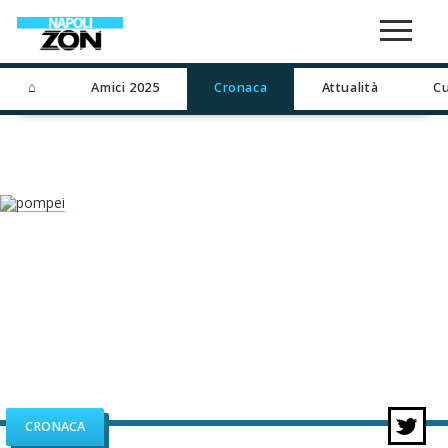
⌂
Amici 2025
Cronaca
Attualità
Cu
CRONACA