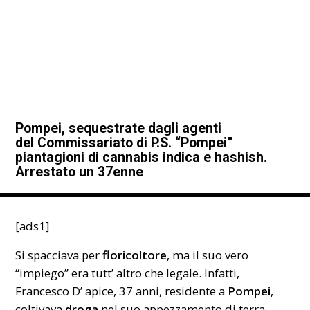
Pompei, sequestrate dagli agenti
del Commissariato di P.S. “Pompei”
piantagioni di cannabis indica e hashish.
Arrestato un 37enne
[ads1]
Si spacciava per
floricoltore
, ma il suo vero
“impiego” era tutt’ altro che legale. Infatti,
Francesco D’ apice, 37 anni, residente a
Pompei
,
coltivava
droga
nel suo appezzamento di terra.