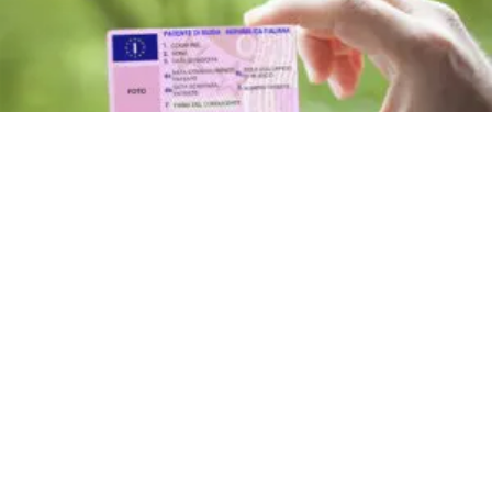
ATTUALITÀ
Nuovo Codice della Strada: multe
proporzionali, patente a 17 anni
e sorpassi a destra
9 ago 2026 di elena di crescienzo