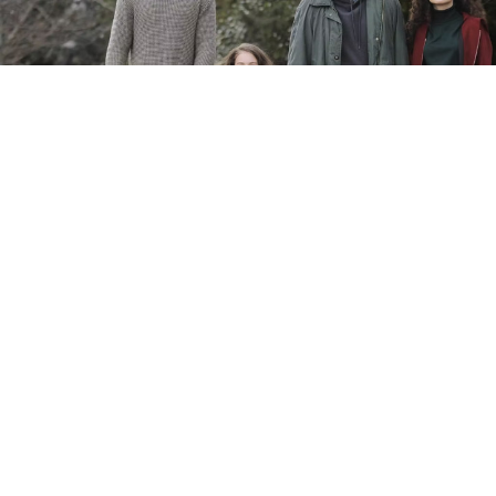
ANTICIPAZIONI TV
Anticipazioni Tutto per la mia
famiglia 6 agosto: Asiye lascia
Doruk, Kadir riceve un’eredità
6 ago 2026 di Vittoria Rapillo