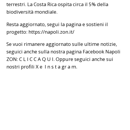
terrestri. La Costa Rica ospita circa il 5% della
biodiversità mondiale.
Resta aggiornato, segui la pagina e sostieni il
progetto:
https://napoli.zon.it/
Se vuoi rimanere aggiornato sulle ultime notizie,
seguici anche sulla nostra pagina Facebook Napoli
ZON:
C L I C C A Q U I
. Oppure seguici anche sui
nostri profili
X
e
I n s t a gr a m
.