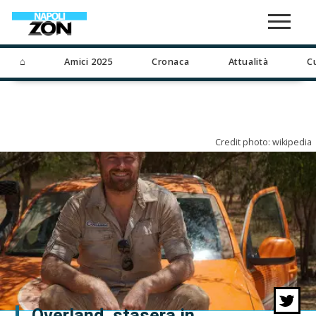
⌂
Amici 2025
Cronaca
Attualità
C
Credit photo: wikipedia
Overland, stasera in