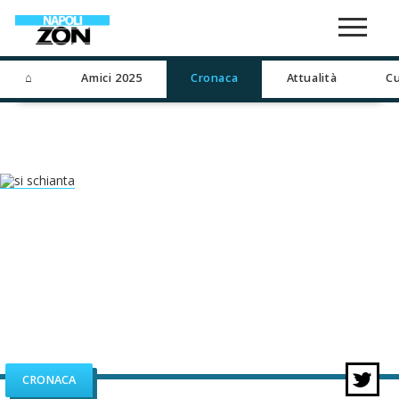
⌂
Amici 2025
Cronaca
Attualità
Cu
CRONACA