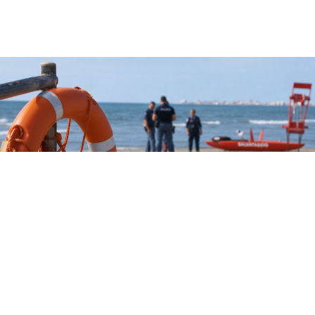
CRONACA
Tragedia a Paestum: donna
muore in spiaggia per un malore