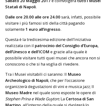
Sabato 20 Maggio 2017
e coinvolgerà
tutti i Musei
Statali di Napoli
.
Dalle ore 20.00 alle ore 24.00
sarà, infatti, possibile
visitare i più famosi siti della città pagando
solamente
1 euro all’ingresso
.
Questa è la tredicesima edizione dell’iniziativa
realizzata con il
patrocinio del Consiglio d’Europa,
dell’Unesco e dell’ICOM
e grazie alla quale è
possibile visitare tutti quei musei che ancora non si
conoscono o che si ha voglia di rivedere.
Tra i Musei visitabili ci saranno: Il
Museo
Archeologico
di Napoli
, che per l’occasione
organizzerà degustazioni di vini e musica jazz; Il
Museo Madre
nel quale sono esposte le opere di
Stephen Prina e Wade Guyton
; La
Certosa di San
Martino
, all’interno della quale si dvolgerà lo