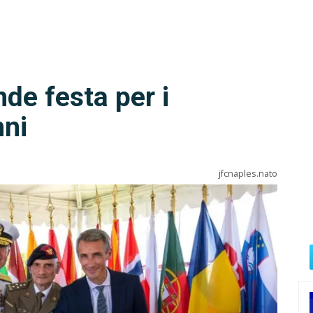
de festa per i
nni
jfcnaples.nato