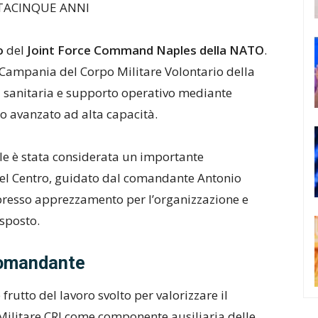
TTACINQUE ANNI
io
del
Joint Force Command Naples della
NATO
.
e Campania del Corpo Militare Volontario della
za sanitaria e supporto operativo mediante
o avanzato ad alta capacità.
ale è stata considerata un importante
del Centro, guidato dal comandante Antonio
spresso apprezzamento per l’organizzazione e
isposto.
comandante
 frutto del lavoro svolto per valorizzare il
 Militare CRI come componente ausiliaria delle