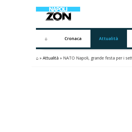
⌂
Cronaca
Attualità
⌂
»
Attualità
»
NATO Napoli, grande festa per i set