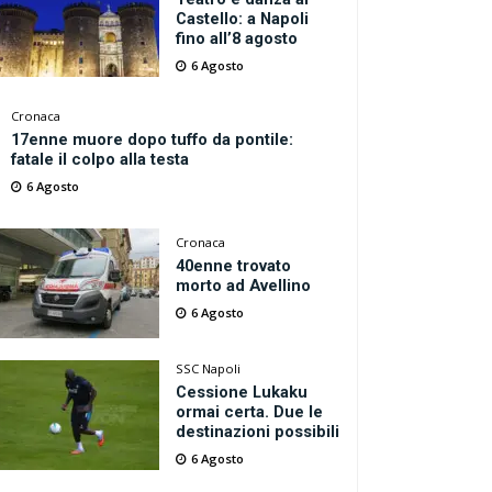
Castello: a Napoli
fino all’8 agosto
6 Agosto
Cronaca
17enne muore dopo tuffo da pontile:
fatale il colpo alla testa
6 Agosto
Cronaca
40enne trovato
morto ad Avellino
6 Agosto
SSC Napoli
Cessione Lukaku
ormai certa. Due le
destinazioni possibili
6 Agosto