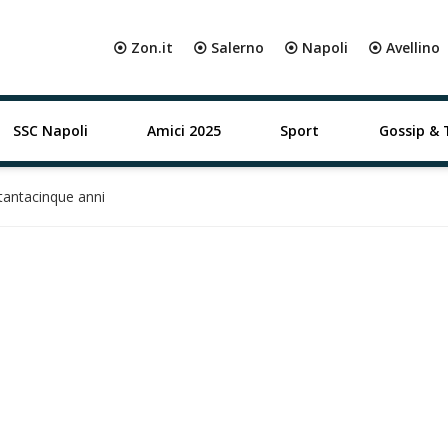
⦿ Zon.it
⦿ Salerno
⦿ Napoli
⦿ Avellino
SSC Napoli
Amici 2025
Sport
Gossip & 
tantacinque anni