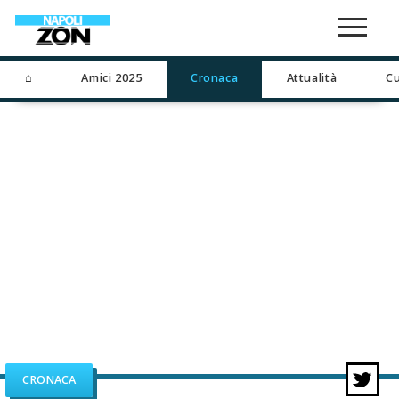
⌂
Amici 2025
Cronaca
Attualità
Cu
CRONACA