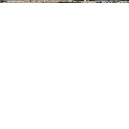
PRIMA PAGINA
Panorama Pozzuoli, una
passeggiata diffusa tra l’arte
contemporanea
4 set 2025 di Annalisa Rossetti