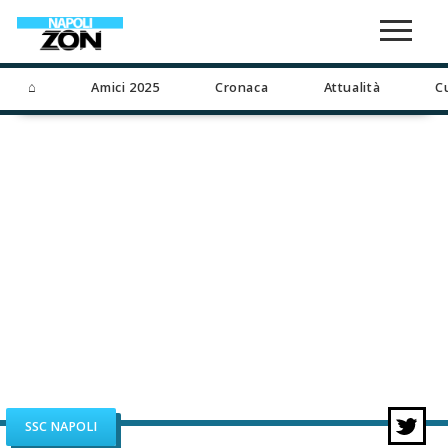
⌂
Amici 2025
Cronaca
Attualità
C
SSC NAPOLI