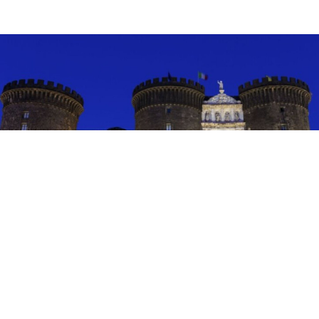
EVENTI
Teatro e danza al Castello: a
Napoli fino all’8 agosto
6 ago 2026 di Arianna Esposito