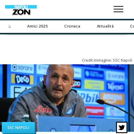
⌂
Amici 2025
Cronaca
Attualità
C
Credit immagine: SSC Napoli
SSC NAPOLI