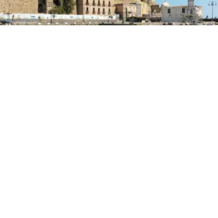
PRIMA PAGINA
Panorama Pozzuoli, una
passeggiata diffusa tra l’arte
contemporanea
4 set 2025 di Annalisa Rossetti