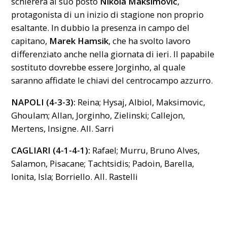
schiererà al suo posto
Nikola Maksimovic
,
protagonista di un inizio di stagione non proprio
esaltante. In dubbio la presenza in campo del
capitano,
Marek Hamsik
, che ha svolto lavoro
differenziato anche nella giornata di ieri. Il papabile
sostituto dovrebbe essere Jorginho, al quale
saranno affidate le chiavi del centrocampo azzurro.
NAPOLI (4-3-3):
Reina; Hysaj, Albiol, Maksimovic,
Ghoulam; Allan, Jorginho, Zielinski; Callejon,
Mertens, Insigne. All. Sarri
CAGLIARI (4-1-4-1):
Rafael; Murru, Bruno Alves,
Salamon, Pisacane; Tachtsidis; Padoin, Barella,
Ionita, Isla; Borriello. All. Rastelli