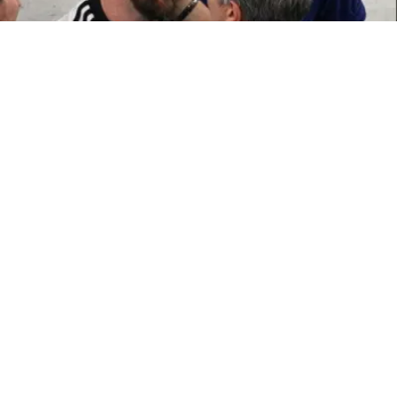
ATTUALITÀ
Morto Jorge Messi, il papà di
Leo. Aveva 68 anni
8 ago 2026 di Annamaria Minichino