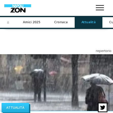
⌂
Amici 2025
Cronaca
Attualità
Cu
repertorio
ATTUALITÀ