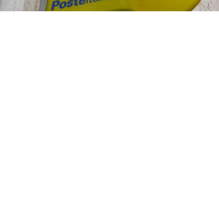
ATTUALITÀ
Assegno di Inclusione agosto
2026: date di pagamento,
rinnovo e importi INPS
8 ago 2026 di elena di crescienzo