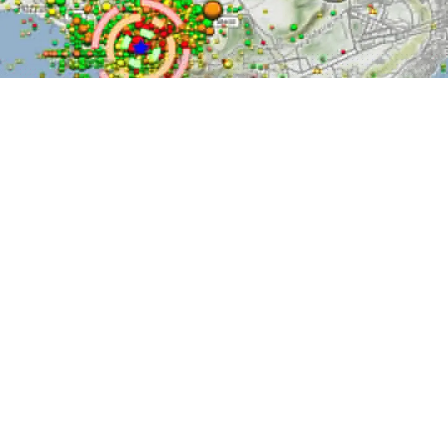
ATTUALITÀ
Terremoto Campi Flegrei: sale il
bilancio delle abitazioni inagibili
7 ago 2026 di Arianna Esposito