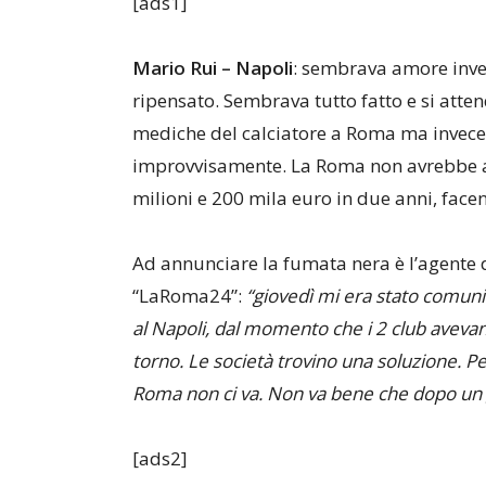
[ads1]
Mario Rui – Napoli
: sembrava amore inv
ripensato. Sembrava tutto fatto e si atten
mediche del calciatore a Roma ma invece 
improvvisamente. La Roma non avrebbe ac
milioni e 200 mila euro in due anni, facen
Ad annunciare la fumata nera è l’agente d
“LaRoma24”:
“giovedì mi era stato comunic
al Napoli, dal momento che i 2 club avevano
torno. Le società trovino una soluzione. Per
Roma non ci va. Non va bene che dopo un g
[ads2]