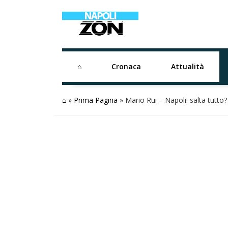
⌂
Cronaca
Attualità
⌂
»
Prima Pagina
»
Mario Rui – Napoli: salta tutto