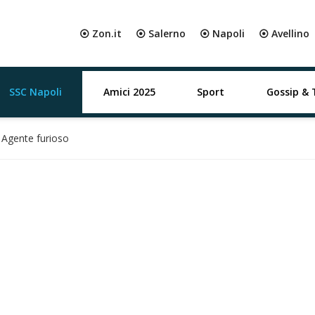
⦿ Zon.it
⦿ Salerno
⦿ Napoli
⦿ Avellino
SSC Napoli
Amici 2025
Sport
Gossip & 
? Agente furioso