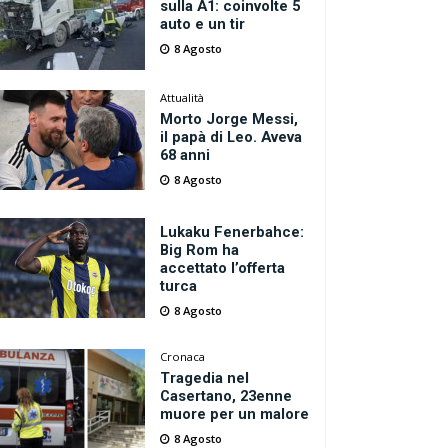
sulla A1: coinvolte 5
auto e un tir
8 Agosto
Attualità
Morto Jorge Messi,
il papà di Leo. Aveva
68 anni
8 Agosto
Lukaku Fenerbahce:
Big Rom ha
accettato l’offerta
turca
8 Agosto
Cronaca
Tragedia nel
Casertano, 23enne
muore per un malore
8 Agosto