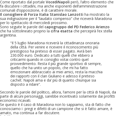
Come riportato dal portale
VocediNapoli
però, l’altro elemento che
fa discutere i cittadini, ma anche esponenti dell’amministrazione
comunali d’opposizione, è di carattere morale.
Il consigliere di Forza Italia Stanislao Lanzotti
ha mostrato la
sua indignazione per il “laudato compenso” che riceverà Maradona
per lo spettacolo di mercoledi prossimo.
Sono seguite le parole del
capogruppo del PD Federico Arienzo
che ha sottolineato proprio la
cifra esatta
che percepirà l’ex stella
argentina.
“Il 5 luglio Maradona riceverà la cittadinanza onoraria
della città. Per venire e ricevere il riconoscimento più
prestigioso ha preteso di esser pagato. Avrà ben
230.000 euro. Dedicato a tutti quelli che ebbero a
criticarmi quando in consiglio votai contro quel
provvedimento. Resta il più grande sportivo di sempre,
quello che ha unito un popolo, che mi ha fatto
emozionare abbracciato ai miei amici, resta la macchia
dei rapporti con il clan Giuliano e adesso il preteso
cachet. Napoli ama e da’ più di quanto chiunque sia
disposto a ridare”.
Secondo le parole del politico, allora, l’amore per la città di Napoli, da
parte di alcuni personaggi, sarebbe incentivato solamente dai profitti
economici ricavati.
Se questo è il caso di Maradona non lo sappiamo, sta di fatto che
conosciamo i pregi e difetti di un campione che si è fatto amare, è
amato, ma continua a far discutere.