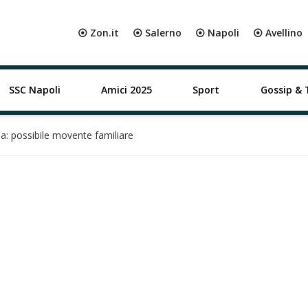
⦿ Zon.it
⦿ Salerno
⦿ Napoli
⦿ Avellino
SSC Napoli
Amici 2025
Sport
Gossip & 
na: possibile movente familiare