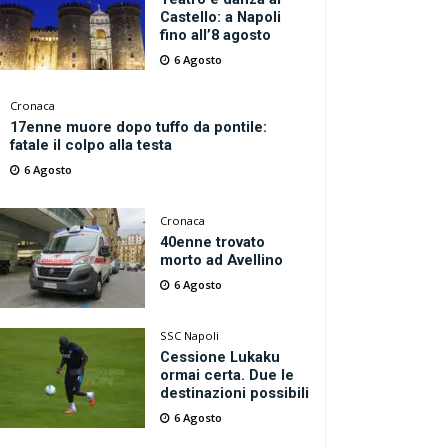
Castello: a Napoli
fino all’8 agosto
6 Agosto
Cronaca
17enne muore dopo tuffo da pontile:
fatale il colpo alla testa
6 Agosto
Cronaca
40enne trovato
morto ad Avellino
6 Agosto
SSC Napoli
Cessione Lukaku
ormai certa. Due le
destinazioni possibili
6 Agosto