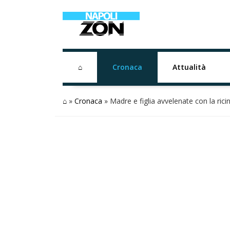
⌂
Cronaca
Attualità
⌂
»
Cronaca
»
Madre e figlia avvelenate con la rici