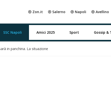
⦿ Zon.it
⦿ Salerno
⦿ Napoli
⦿ Avellino
SSC Napoli
Amici 2025
Sport
Gossip & 
arà in panchina. La situazione