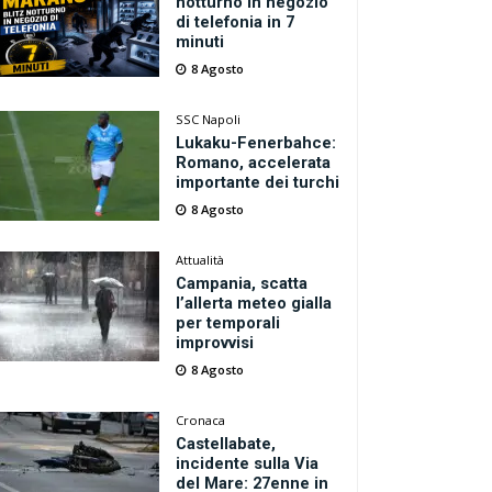
notturno in negozio
di telefonia in 7
minuti
8 Agosto
SSC Napoli
Lukaku-Fenerbahce:
Romano, accelerata
importante dei turchi
8 Agosto
Attualità
Campania, scatta
l’allerta meteo gialla
per temporali
improvvisi
8 Agosto
Cronaca
Castellabate,
incidente sulla Via
del Mare: 27enne in