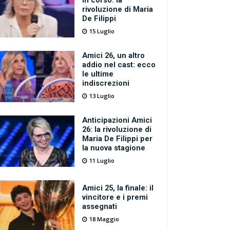
in corso: la
rivoluzione di Maria
De Filippi
15 Luglio
Amici 26, un altro
addio nel cast: ecco
le ultime
indiscrezioni
13 Luglio
Anticipazioni Amici
26: la rivoluzione di
Maria De Filippi per
la nuova stagione
11 Luglio
Amici 25, la finale: il
vincitore e i premi
assegnati
18 Maggio