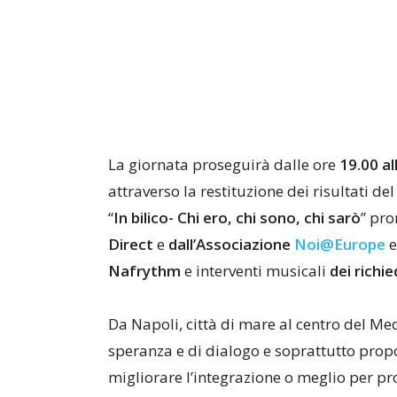
La giornata proseguirà dalle ore
19.00
al
attraverso la restituzione dei risultati d
“
In
bilico-
Chi
ero,
chi
sono,
chi
sarò
” pr
Direct
e
dall’Associazione
Noi
@Europe
e
Nafrythm
e
interventi musicali
dei richie
Da Napoli, città di mare al centro del Me
speranza e di dialogo e soprattutto prop
migliorare l’integrazione o meglio per pr