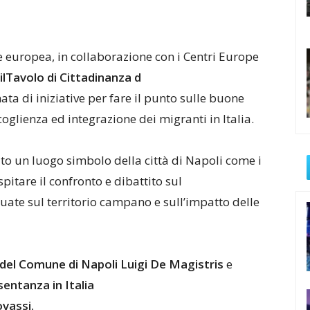
 europea, in collaborazione con i Centri Europe
il
Tavolo
di
Cittadinanza
d
a di iniziative per fare il punto sulle buone
ccoglienza ed integrazione dei migranti in Italia.
elto un luogo simbol
o della città di Napoli come i
spitar
e il confronto e dibattito sul
uate sul territ
orio campano e sull’impatto delle
del
Comune
di
Napo
li
Luigi
De
Magistris
e
s
entanza
in Italia
vassi.