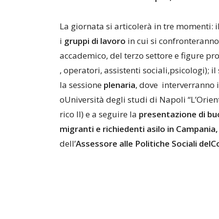
La giornata si articolerà in t
re momenti: i
i
gruppi
di
lavoro
in cui si c
onfronteranno
accademico, del terzo settore e figure pro
, operatori, assistenti social
i,psicologi); i
la sessione
plenaria
, dove in
terverranno i
oUniversità degli studi di Nap
oli “L’Orie
rico II) e a seguire la
presentazione
di
bu
migranti
e
richiedenti
asilo
i
n
Campania,
dell’
Assessore
alle
Politiche
Sociali
del
C