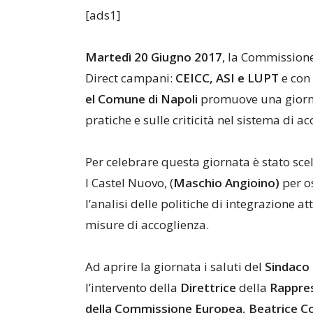
[ads1]
Martedì
20
Giugno
2017
, la Commissione
Direct campani:
CEICC,
ASI
e
LUPT
e con
el
Comune
di
Napoli
promuove una giornat
pratiche e sulle criticità nel sistema di a
Per celebrare questa giornata
è stato sc
l Castel Nuovo, (
Maschio
Angioino)
per o
l’analisi delle politiche di i
ntegrazione att
misure di accoglienza.
Ad aprire la giornata i saluti del
S
indaco
l’intervento della
Direttrice
della
R
appre
della
Commissione
Europea,
Bea
trice
Co