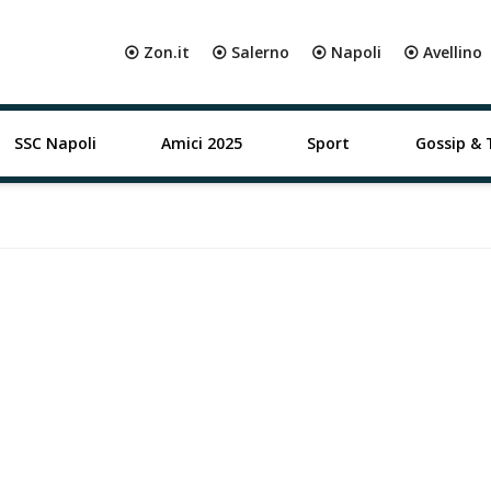
⦿ Zon.it
⦿ Salerno
⦿ Napoli
⦿ Avellino
SSC Napoli
Amici 2025
Sport
Gossip & 