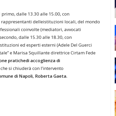
l primo, dalle 13
.30 alle 15.00, con
 rappresentanti d
elleistituzioni locali, del mondo
fessionali coinvolte (mediatori, avvocati
l secondo, dall
e 15.30 alle 18.30, con
stituzioni ed esp
erti esterni (Adele Del Guerci
ntale” e Marisa Squ
illante direttrice Cirtam Fede
one
pratiche
di
accoglienza
di
che si chiuderà co
n l’intervento
omune
di
Napoli,
R
oberta
Gaeta.