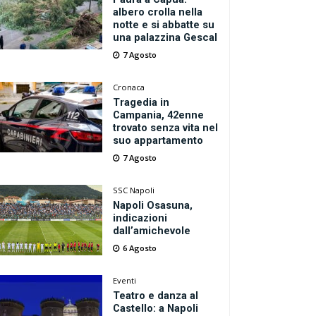
albero crolla nella
notte e si abbatte su
una palazzina Gescal
7 Agosto
Cronaca
Tragedia in
Campania, 42enne
trovato senza vita nel
suo appartamento
7 Agosto
SSC Napoli
Napoli Osasuna,
indicazioni
dall’amichevole
6 Agosto
Eventi
Teatro e danza al
Castello: a Napoli