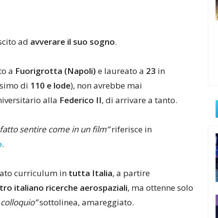
scito ad
avverare il suo sogno
.
to a
Fuorigrotta (Napoli)
e laureato a
23
in
ssimo di
110 e lode
), non avrebbe mai
iversitario alla
Federico II
, di arrivare a tanto.
fatto sentire come in un film”
riferisce in
o
.
iato curriculum in
tutta Italia
, a partire
ro italiano ricerche aerospaziali
, ma ottenne solo
colloquio”
sottolinea, amareggiato.