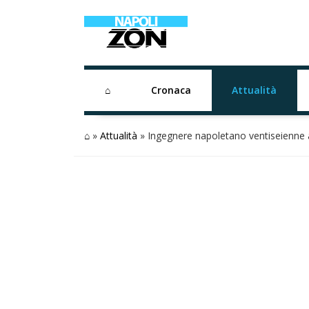
⌂
Cronaca
Attualità
⌂
»
Attualità
»
Ingegnere napoletano ventiseienne