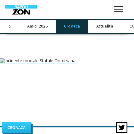
⌂
Amici 2025
Cronaca
Attualità
Cu
CRONACA