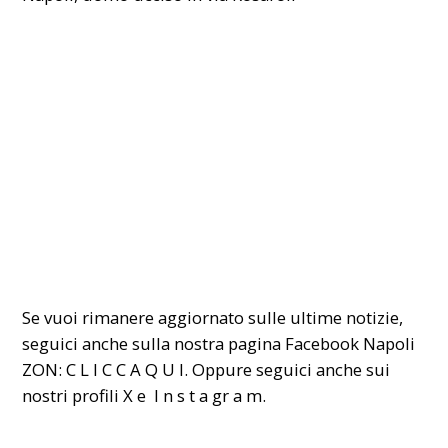
Se vuoi rimanere aggiornato sulle ultime notizie,
seguici anche sulla nostra pagina Facebook Napoli
ZON:
C L I C C A Q U I
. Oppure seguici anche sui
nostri profili
X
e
I n s t a gr a m
.