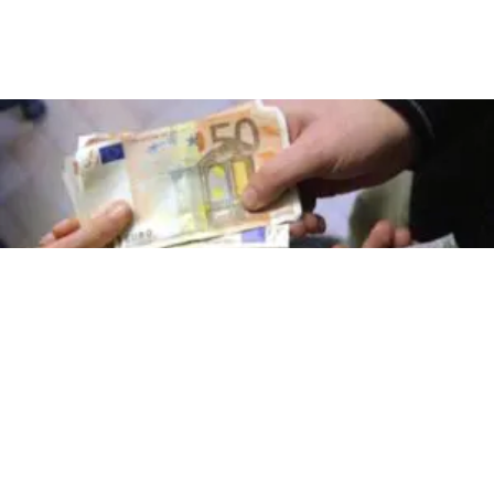
CRONACA
Casalnuovo cavallo di ritorno: in
manette 40enne