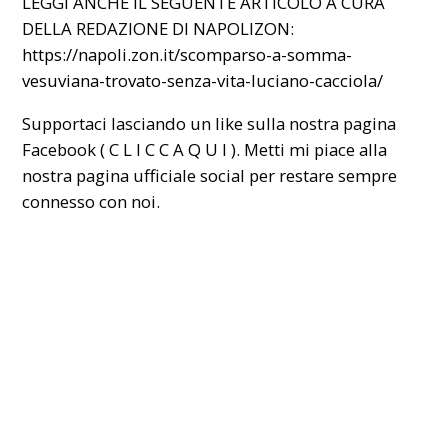
LEGGI ANCHE IL SEGUENTE ARTICOLO A CURA
DELLA REDAZIONE DI NAPOLIZON:
https://napoli.zon.it/scomparso-a-somma-
vesuviana-trovato-senza-vita-luciano-cacciola/
Supportaci lasciando un like sulla nostra pagina
Facebook ( C L I C C A
Q U I
). Metti mi piace alla
nostra pagina ufficiale social per restare sempre
connesso con noi.