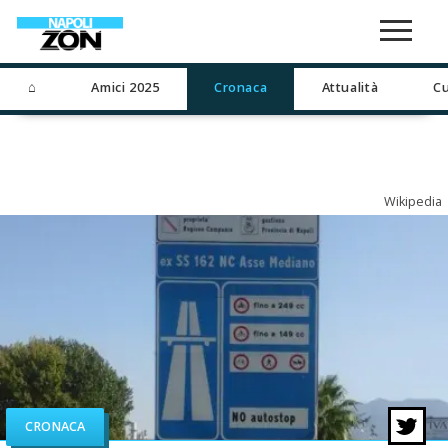
⌂
Amici 2025
Cronaca
Attualità
Cu
Wikipedia
CRONACA