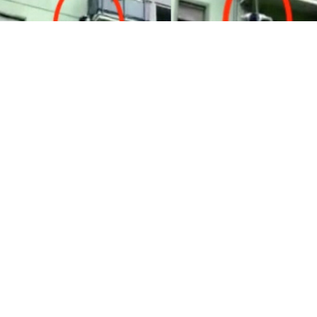
CRONACA
Pomigliano, allarme furti: ladri si
introducono nelle abitazioni
passando dai tubi del gas
7 ago 2026 di Annamaria Minichino