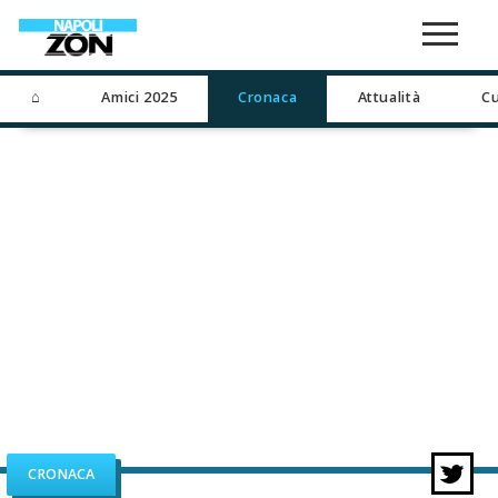
⌂
Amici 2025
Cronaca
Attualità
Cu
CRONACA