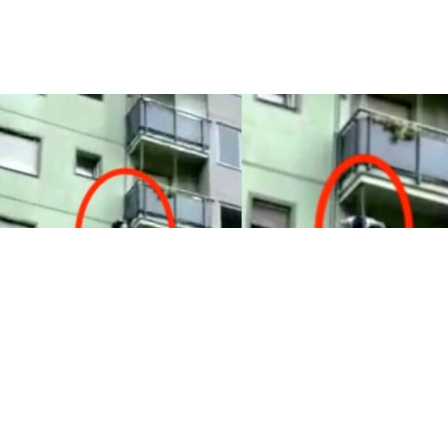
CRONACA
Pomigliano, allarme furti: ladri si
introducono nelle abitazioni