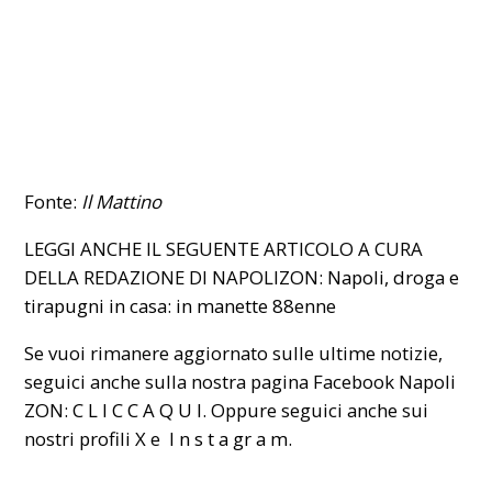
Fonte:
Il Mattino
LEGGI ANCHE IL SEGUENTE ARTICOLO A CURA
DELLA REDAZIONE DI NAPOLIZON:
Napoli, droga e
tirapugni in casa: in manette 88enne
Se vuoi rimanere aggiornato sulle ultime notizie,
seguici anche sulla nostra pagina Facebook Napoli
ZON:
C L I C C A Q U I
. Oppure seguici anche sui
nostri profili
X
e
I n s t a gr a m
.