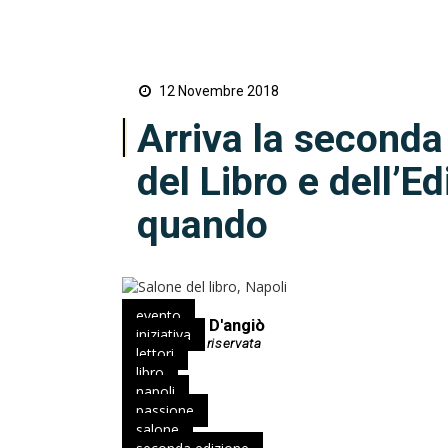
12 Novembre 2018
Arriva la seconda
del Libro e dell’Ed
quando
evento
Francesca D'angiò
iniziativa
lettori
libro
napoli
passione
salone