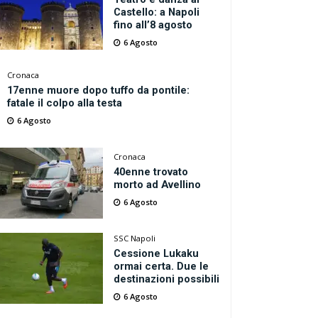
Castello: a Napoli
fino all’8 agosto
6 Agosto
Cronaca
17enne muore dopo tuffo da pontile:
fatale il colpo alla testa
6 Agosto
Cronaca
40enne trovato
morto ad Avellino
6 Agosto
SSC Napoli
Cessione Lukaku
ormai certa. Due le
destinazioni possibili
6 Agosto