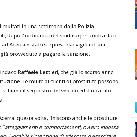
ti multati in una settimana dalla
Polizia
oli, dopo l’ ordinanza del sindaco per contrastare
e ad Acerra è stato sorpreso dai vigili urbani
no già provveduto a pagare la sanzione.
 sindaco
Raffaele Lettieri
, che già lo scorso anno
tituzione
. Le multe ai clienti di prostitute possono
rischiano il sequestro del veicolo ed il recapito
a.
cerra, questa volta, finiscono anche le prostitute.
 ”
atteggiamenti e comportamenti, ovvero indossa
quivocabile l’intenzione di adescare o esercitare