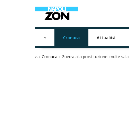
⌂
Cronaca
Attualità
⌂
»
Cronaca
»
Guerra alla prostituzione: multe salat