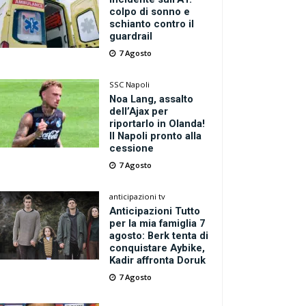
colpo di sonno e
schianto contro il
guardrail
7 Agosto
SSC Napoli
Noa Lang, assalto
dell’Ajax per
riportarlo in Olanda!
Il Napoli pronto alla
cessione
7 Agosto
anticipazioni tv
Anticipazioni Tutto
per la mia famiglia 7
agosto: Berk tenta di
conquistare Aybike,
Kadir affronta Doruk
7 Agosto