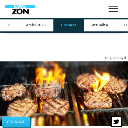
⌂
Amici 2025
Cronaca
Attualità
Cu
da pixabay.it
CRONACA