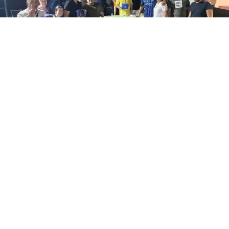
SPORT
Inter Club Calvizzano, nuova
realtà dell’area nord di Napoli
28 lug 2026 di Ciro Accardo