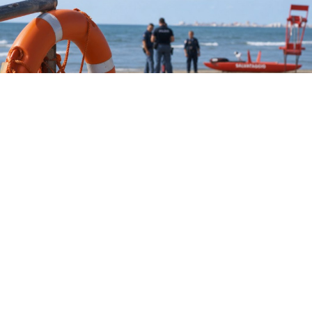
CRONACA
Tragedia a Paestum: donna
muore in spiaggia per un malore
9 ago 2026 di Annamaria Minichino