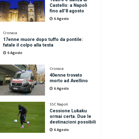
Castello: a Napoli
fino all’8 agosto
6 Agosto
Cronaca
17enne muore dopo tuffo da pontile:
fatale il colpo alla testa
6 Agosto
Cronaca
40enne trovato
morto ad Avellino
6 Agosto
SSC Napoli
Cessione Lukaku
ormai certa. Due le
destinazioni possibili
6 Agosto