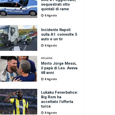
sequestrati otto
quintali di rame
8 Agosto
Incidente Napoli
sulla A1: coinvolte 5
auto e un tir
8 Agosto
Attualità
Morto Jorge Messi,
il papà di Leo. Aveva
68 anni
8 Agosto
Lukaku Fenerbahce:
Big Rom ha
accettato l’offerta
turca
8 Agosto