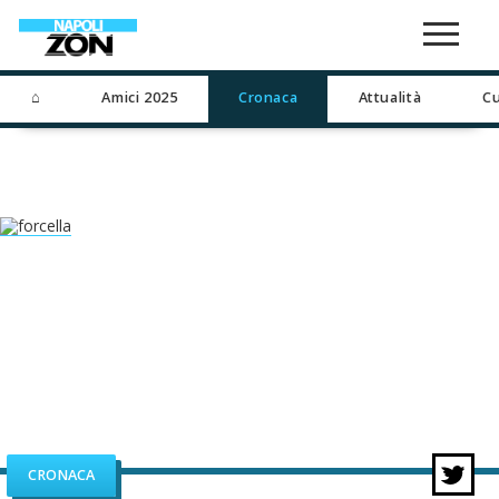
⌂
Amici 2025
Cronaca
Attualità
Cu
CRONACA