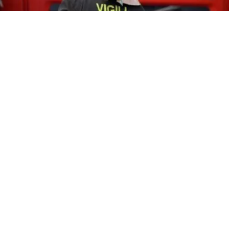
CRONACA
Incendio al Comune di Napoli:
devastato l’ingresso della Sala
Consiliare
8 ago 2026 di elena di crescienzo