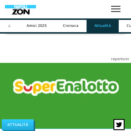
⌂
Amici 2025
Cronaca
Attualità
Cu
repertorio
ATTUALITÀ