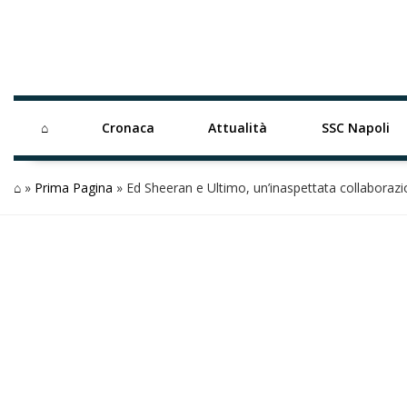
⌂
Cronaca
Attualità
SSC Napoli
⌂
»
Prima Pagina
»
Ed Sheeran e Ultimo, un’inaspettata collaboraz