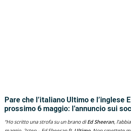
Pare che l’italiano Ultimo e l’inglese 
prossimo 6 maggio: l’annuncio sui soc
“Ho scritto una strofa su un brano di
Ed Sheeran
, l’abb
maggio. 2step – Ed Sheeran ft.
Ultimo
. Non smettete ma