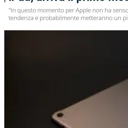
"In questo momento per Apple non ha senso 
tendenza e probabilmente metteranno un pi