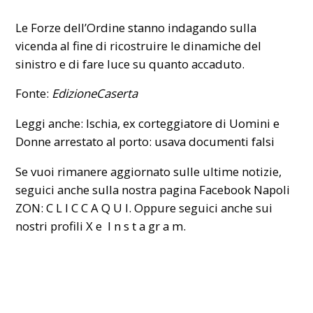
Le Forze dell’Ordine stanno indagando sulla
vicenda al fine di ricostruire le dinamiche del
sinistro e di fare luce su quanto accaduto.
Fonte:
EdizioneCaserta
Leggi anche:
Ischia, ex corteggiatore di Uomini e
Donne arrestato al porto: usava documenti falsi
Se vuoi rimanere aggiornato sulle ultime notizie,
seguici anche sulla nostra pagina Facebook Napoli
ZON:
C L I C C A Q U I
. Oppure seguici anche sui
nostri profili
X
e
I n s t a gr a m
.