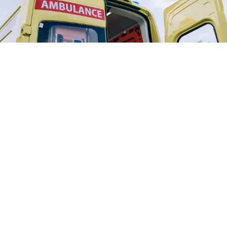
CRONACA
Incidente in Campania: 2 morti e
un ragazzo in fin di vita
5 ago 2026 di Annamaria Minichino