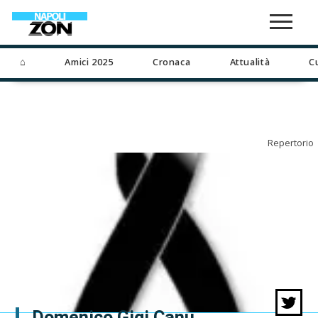
⌂
Amici 2025
Cronaca
Attualità
C
Repertorio
Domenico Gigi Canu,