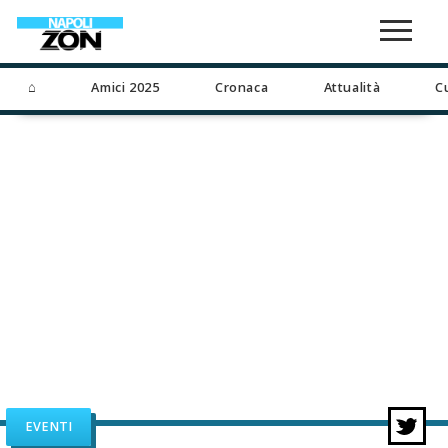
⌂
Amici 2025
Cronaca
Attualità
C
EVENTI