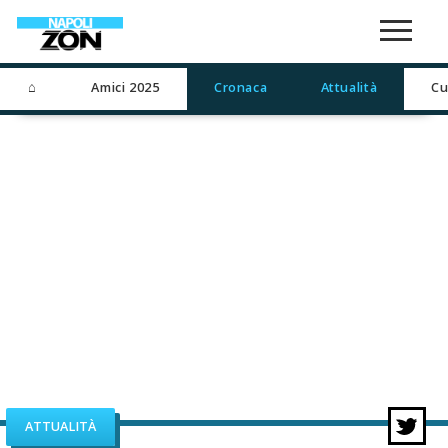
⌂
Amici 2025
Cronaca
Attualità
Cu
ATTUALITÀ